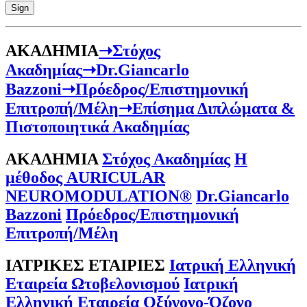
ΑΚΑΔΗΜΙΑ
➝Στόχος
Ακαδημίας
➝Dr.Giancarlo
Bazzoni
➝Πρόεδρος/Επιστημονική
Επιτροπή/Μέλη
➝Επίσημα Διπλώματα &
Πιστοποιητικά Ακαδημίας
ΑΚΑΔΗΜΙΑ
Στόχος Ακαδημίας
Η
μέθοδος AURICULAR
NEUROMODULATION®
Dr.Giancarlo
Bazzoni
Πρόεδρος/Επιστημονική
Επιτροπή/Μέλη
ΙΑΤΡΙΚΕΣ ΕΤΑΙΡΙΕΣ
Ιατρική Ελληνική
Εταιρεία Ωτοβελονισμού
Ιατρική
Ελληνική Εταιρεία Οξύγονο-Όζονο