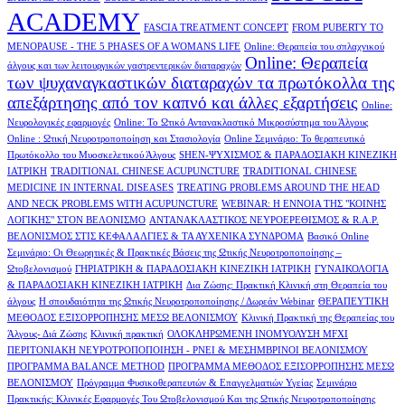
ACADEMY
FASCIA TREATMENT CONCEPT
FROM PUBERTY TO
MENOPAUSE - THE 5 PHASES OF A WOMANS LIFE
Online: Θεραπεία του σπλαχνικού
Online: Θεραπεία
άλγους και των λειτουργικών γαστρεντερικών διαταραχών
των ψυχαναγκαστικών διαταραχών τα πρωτόκολλα της
απεξάρτησης από τον καπνό και άλλες εξαρτήσεις
Online:
Νευρολογικές εφαρμογές
Online: Το Ωτικό Αντανακλαστικό Μικροσύστημα του Άλγους
Online : Ωτική Νευροτροποποίηση και Στασιολογία
Online Σεμινάριο: Το θεραπευτικό
Πρωτόκολλο του Μυοσκελετικού Άλγους
SHEN-ΨΥΧΙΣΜΟΣ & ΠΑΡΑΔΟΣΙΑΚΗ ΚΙΝΕΖΙΚΗ
ΙΑΤΡΙΚΗ
TRADITIONAL CHINESE ACUPUNCTURE
TRADITIONAL CHINESE
MEDICINE IN INTERNAL DISEASES
TREATING PROBLEMS AROUND THE HEAD
AND NECK PROBLEMS WITH ACUPUNCTURE
WEBINAR: Η ΕΝΝΟΙΑ ΤΗΣ "ΚΟΙΝΗΣ
ΛΟΓΙΚΗΣ" ΣΤΟΝ ΒΕΛΟΝΙΣΜΟ
ΑΝΤΑΝΑΚΛΑΣΤΙΚΟΣ ΝΕΥΡΟΕΡΕΘΙΣΜΟΣ & R.A.P.
ΒΕΛΟΝΙΣΜΟΣ ΣΤΙΣ ΚΕΦΑΛΑΛΓΙΕΣ & ΤΑ ΑΥΧΕΝΙΚΑ ΣΥΝΔΡΟΜΑ
Βασικό Online
Σεμινάριο: Οι Θεωρητικές & Πρακτικές Βάσεις της Ωτικής Νευροτροποποίησης –
Ωτοβελονισμού
ΓΗΡΙΑΤΡΙΚΗ & ΠΑΡΑΔΟΣΙΑΚΗ ΚΙΝΕΖΙΚΗ ΙΑΤΡΙΚΗ
ΓΥΝΑΙΚΟΛΟΓΙΑ
& ΠΑΡΑΔΟΣΙΑΚΗ ΚΙΝΕΖΙΚΗ ΙΑΤΡΙΚΗ
Δια Ζώσης: Πρακτική Κλινική στη Θεραπεία του
άλγους
Η σπουδαιότητα της Ωτικής Νευροτροποποίησης / Δωρεάν Webinar
ΘΕΡΑΠΕΥΤΙΚΗ
ΜΕΘΟΔΟΣ ΕΞΙΣΟΡΡΟΠΗΣΗΣ ΜΕΣΩ ΒΕΛΟΝΙΣΜΟΥ
Κλινική Πρακτική της Θεραπείας του
Άλγους- Διά Ζώσης
Κλινική πρακτική
ΟΛΟΚΛΗΡΩΜΕΝΗ ΙΝΟΜΥΟΛΥΣΗ MFXI
ΠΕΡΙΤΟΝΙΑΚΗ ΝΕΥΡΟΤΡΟΠΟΠΟΙΗΣΗ - PNEI & ΜΕΣΗΜΒΡΙΝΟI ΒΕΛΟΝΙΣΜΟΥ
ΠΡΟΓΡΑΜΜΑ BALANCE METHOD
ΠΡΟΓΡΑΜΜΑ ΜΕΘΟΔΟΣ ΕΞΙΣΟΡΡΟΠΗΣΗΣ ΜΕΣΩ
ΒΕΛΟΝΙΣΜΟΥ
Πρόγραμμα Φυσικοθεραπευτών & Επαγγελματιών Υγείας
Σεμινάριο
Πρακτικής: Κλινικές Εφαρμογές Του Ωτοβελονισμού Και της Ωτικής Νευροτροποποίησης