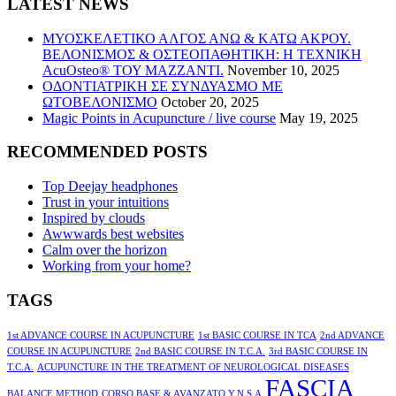
LATEST NEWS
ΜΥΟΣΚΕΛΕΤΙΚΟ ΑΛΓΟΣ ΑΝΩ & ΚΑΤΩ ΑΚΡΟΥ.
ΒΕΛΟΝΙΣΜΟΣ & ΟΣΤΕΟΠΑΘΗΤΙΚΗ: Η ΤΕΧΝΙΚΗ
AcuOsteo® ΤΟΥ MAZZANTI.
November 10, 2025
ΟΔΟΝΤΙΑΤΡΙΚΗ ΣΕ ΣΥΝΔΥΑΣΜΟ ΜΕ
ΩΤΟΒΕΛΟΝΙΣΜΟ
October 20, 2025
Magic Points in Acupuncture / live course
May 19, 2025
RECOMMENDED POSTS
Top Deejay headphones
Trust in your intuitions
Inspired by clouds
Awwwards best websites
Calm over the horizon
Working from your home?
TAGS
1st ADVANCE COURSE IN ACUPUNCTURE
1st BASIC COURSE IN TCA
2nd ADVANCE
COURSE IN ACUPUNCTURE
2nd BASIC COURSE IN T.C.A.
3rd BASIC COURSE IN
T.C.A.
ACUPUNCTURE IN THE TREATMENT OF NEUROLOGICAL DISEASES
FASCIA
BALANCE METHOD
CORSO BASE & AVANZATO Y.N.S.A