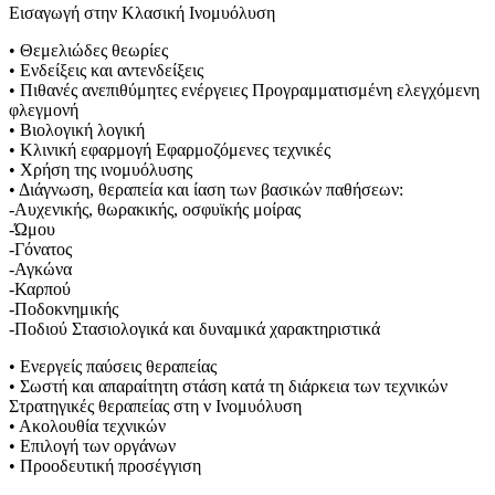
Εισαγωγή στην Κλασική Ινομυόλυση
• Θεμελιώδες θεωρίες
• Ενδείξεις και αντενδείξεις
• Πιθανές ανεπιθύμητες ενέργειες Προγραμματισμένη ελεγχόμενη
φλεγμονή
• Βιολογική λογική
• Κλινική εφαρμογή Εφαρμοζόμενες τεχνικές
• Χρήση της ινομυόλυσης
• Διάγνωση, θεραπεία και ίαση των βασικών παθήσεων:
-Αυχενικής, θωρακικής, οσφυϊκής μοίρας
-Ώμου
-Γόνατος
-Αγκώνα
-Καρπού
-Ποδοκνημικής
-Ποδιού Στασιολογικά και δυναμικά χαρακτηριστικά
• Ενεργείς παύσεις θεραπείας
• Σωστή και απαραίτητη στάση κατά τη διάρκεια των τεχνικών
Στρατηγικές θεραπείας στη ν Ινομυόλυση
• Ακολουθία τεχνικών
• Επιλογή των οργάνων
• Προοδευτική προσέγγιση