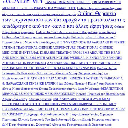
ACADEMY
FASCIA TREATMENT CONCEPT
FROM PUBERTY TO
MENOPAUSE - THE 5 PHASES OF A WOMANS LIFE
Online: Θεραπεία του σπλαχνικού
Online: Θεραπεία
άλγους και των λειτουργικών γαστρεντερικών διαταραχών
των ψυχαναγκαστικών διαταραχών τα πρωτόκολλα της
απεξάρτησης από τον καπνό και άλλες εξαρτήσεις
Online:
Νευρολογικές εφαρμογές
Online: Το Ωτικό Αντανακλαστικό Μικροσύστημα του Άλγους
Online : Ωτική Νευροτροποποίηση και Στασιολογία
Online Σεμινάριο: Το θεραπευτικό
Πρωτόκολλο του Μυοσκελετικού Άλγους
SHEN-ΨΥΧΙΣΜΟΣ & ΠΑΡΑΔΟΣΙΑΚΗ ΚΙΝΕΖΙΚΗ
ΙΑΤΡΙΚΗ
TRADITIONAL CHINESE ACUPUNCTURE
TRADITIONAL CHINESE
MEDICINE IN INTERNAL DISEASES
TREATING PROBLEMS AROUND THE HEAD
AND NECK PROBLEMS WITH ACUPUNCTURE
WEBINAR: Η ΕΝΝΟΙΑ ΤΗΣ "ΚΟΙΝΗΣ
ΛΟΓΙΚΗΣ" ΣΤΟΝ ΒΕΛΟΝΙΣΜΟ
ΑΝΤΑΝΑΚΛΑΣΤΙΚΟΣ ΝΕΥΡΟΕΡΕΘΙΣΜΟΣ & R.A.P.
ΒΕΛΟΝΙΣΜΟΣ ΣΤΙΣ ΚΕΦΑΛΑΛΓΙΕΣ & ΤΑ ΑΥΧΕΝΙΚΑ ΣΥΝΔΡΟΜΑ
Βασικό Online
Σεμινάριο: Οι Θεωρητικές & Πρακτικές Βάσεις της Ωτικής Νευροτροποποίησης –
Ωτοβελονισμού
ΓΗΡΙΑΤΡΙΚΗ & ΠΑΡΑΔΟΣΙΑΚΗ ΚΙΝΕΖΙΚΗ ΙΑΤΡΙΚΗ
ΓΥΝΑΙΚΟΛΟΓΙΑ
& ΠΑΡΑΔΟΣΙΑΚΗ ΚΙΝΕΖΙΚΗ ΙΑΤΡΙΚΗ
Δια Ζώσης: Πρακτική Κλινική στη Θεραπεία του
άλγους
Η σπουδαιότητα της Ωτικής Νευροτροποποίησης / Δωρεάν Webinar
ΘΕΡΑΠΕΥΤΙΚΗ
ΜΕΘΟΔΟΣ ΕΞΙΣΟΡΡΟΠΗΣΗΣ ΜΕΣΩ ΒΕΛΟΝΙΣΜΟΥ
Κλινική Πρακτική της Θεραπείας του
Άλγους- Διά Ζώσης
Κλινική πρακτική
ΟΛΟΚΛΗΡΩΜΕΝΗ ΙΝΟΜΥΟΛΥΣΗ MFXI
ΠΕΡΙΤΟΝΙΑΚΗ ΝΕΥΡΟΤΡΟΠΟΠΟΙΗΣΗ - PNEI & ΜΕΣΗΜΒΡΙΝΟI ΒΕΛΟΝΙΣΜΟΥ
ΠΡΟΓΡΑΜΜΑ BALANCE METHOD
ΠΡΟΓΡΑΜΜΑ ΜΕΘΟΔΟΣ ΕΞΙΣΟΡΡΟΠΗΣΗΣ ΜΕΣΩ
ΒΕΛΟΝΙΣΜΟΥ
Πρόγραμμα Φυσικοθεραπευτών & Επαγγελματιών Υγείας
Σεμινάριο
Πρακτικής: Κλινικές Εφαρμογές Του Ωτοβελονισμού Και της Ωτικής Νευροτροποποίησης
Ω.Ν.Τ. στη Θεραπεία του Σπλαχνικού Άλγους του Γαστρεντερικού & Ουροποιητικού