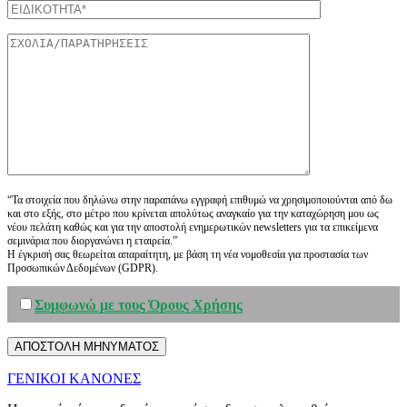
“Τα στοιχεία που δηλώνω στην παραπάνω εγγραφή επιθυμώ να χρησιμοποιούνται από δω
και στο εξής, στο μέτρο που κρίνεται απολύτως αναγκαίο για την καταχώρηση μου ως
νέου πελάτη καθώς και για την αποστολή ενημερωτικών newsletters για τα επικείμενα
σεμινάρια που διοργανώνει η εταιρεία.”
Η έγκρισή σας θεωρείται απαραίτητη, με βάση τη νέα νομοθεσία για προστασία των
Προσωπικών Δεδομένων (GDPR).
Συμφωνώ με τους Όρους Χρήσης
ΓΕΝΙΚΟΙ ΚΑΝΟΝΕΣ