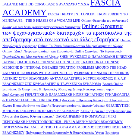
FASCIA
BALANCE METHOD
CORSO BASE & AVANZATO Y.N.S.A
ACADEMY
FASCIA TREATMENT CONCEPT
FROM PUBERTY TO
MENOPAUSE - THE 5 PHASES OF A WOMANS LIFE
Online: Θεραπεία του σπλαχνικού
Online: Θεραπεία
άλγους και των λειτουργικών γαστρεντερικών διαταραχών
των ψυχαναγκαστικών διαταραχών τα πρωτόκολλα της
απεξάρτησης από τον καπνό και άλλες εξαρτήσεις
Online:
Νευρολογικές εφαρμογές
Online: Το Ωτικό Αντανακλαστικό Μικροσύστημα του Άλγους
Online : Ωτική Νευροτροποποίηση και Στασιολογία
Online Σεμινάριο: Το θεραπευτικό
Πρωτόκολλο του Μυοσκελετικού Άλγους
SHEN-ΨΥΧΙΣΜΟΣ & ΠΑΡΑΔΟΣΙΑΚΗ ΚΙΝΕΖΙΚΗ
ΙΑΤΡΙΚΗ
TRADITIONAL CHINESE ACUPUNCTURE
TRADITIONAL CHINESE
MEDICINE IN INTERNAL DISEASES
TREATING PROBLEMS AROUND THE HEAD
AND NECK PROBLEMS WITH ACUPUNCTURE
WEBINAR: Η ΕΝΝΟΙΑ ΤΗΣ "ΚΟΙΝΗΣ
ΛΟΓΙΚΗΣ" ΣΤΟΝ ΒΕΛΟΝΙΣΜΟ
ΑΝΤΑΝΑΚΛΑΣΤΙΚΟΣ ΝΕΥΡΟΕΡΕΘΙΣΜΟΣ & R.A.P.
ΒΕΛΟΝΙΣΜΟΣ ΣΤΙΣ ΚΕΦΑΛΑΛΓΙΕΣ & ΤΑ ΑΥΧΕΝΙΚΑ ΣΥΝΔΡΟΜΑ
Βασικό Online
Σεμινάριο: Οι Θεωρητικές & Πρακτικές Βάσεις της Ωτικής Νευροτροποποίησης –
Ωτοβελονισμού
ΓΗΡΙΑΤΡΙΚΗ & ΠΑΡΑΔΟΣΙΑΚΗ ΚΙΝΕΖΙΚΗ ΙΑΤΡΙΚΗ
ΓΥΝΑΙΚΟΛΟΓΙΑ
& ΠΑΡΑΔΟΣΙΑΚΗ ΚΙΝΕΖΙΚΗ ΙΑΤΡΙΚΗ
Δια Ζώσης: Πρακτική Κλινική στη Θεραπεία του
άλγους
Η σπουδαιότητα της Ωτικής Νευροτροποποίησης / Δωρεάν Webinar
ΘΕΡΑΠΕΥΤΙΚΗ
ΜΕΘΟΔΟΣ ΕΞΙΣΟΡΡΟΠΗΣΗΣ ΜΕΣΩ ΒΕΛΟΝΙΣΜΟΥ
Κλινική Πρακτική της Θεραπείας του
Άλγους- Διά Ζώσης
Κλινική πρακτική
ΟΛΟΚΛΗΡΩΜΕΝΗ ΙΝΟΜΥΟΛΥΣΗ MFXI
ΠΕΡΙΤΟΝΙΑΚΗ ΝΕΥΡΟΤΡΟΠΟΠΟΙΗΣΗ - PNEI & ΜΕΣΗΜΒΡΙΝΟI ΒΕΛΟΝΙΣΜΟΥ
ΠΡΟΓΡΑΜΜΑ BALANCE METHOD
ΠΡΟΓΡΑΜΜΑ ΜΕΘΟΔΟΣ ΕΞΙΣΟΡΡΟΠΗΣΗΣ ΜΕΣΩ
ΒΕΛΟΝΙΣΜΟΥ
Πρόγραμμα Φυσικοθεραπευτών & Επαγγελματιών Υγείας
Σεμινάριο